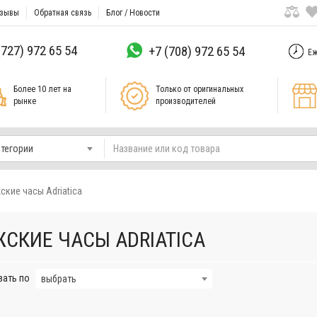
зывы
Обратная связь
Блог / Новости
(727) 972 65 54
+7 (708) 972 65 54
Еж
Более 10 лет на
Только от оригинальных
рынке
производителей
атегории
ские часы Adriatica
СКИЕ ЧАСЫ ADRIATICA
вать по
выбрать